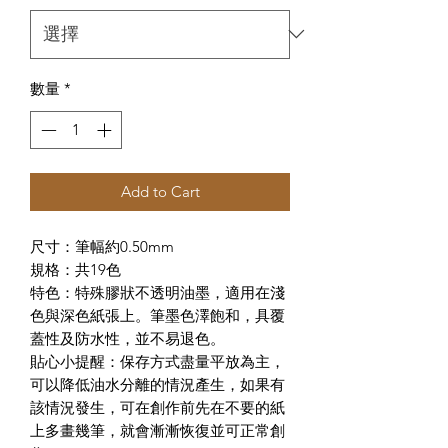
數量
*
Add to Cart
尺寸：筆幅約0.50mm
規格：共19色
特色：特殊膠狀不透明油墨，適用在淺
色與深色紙張上。筆墨色澤飽和，具覆
蓋性及防水性，並不易退色。
貼心小提醒：保存方式盡量平放為主，
可以降低油水分離的情況產生，如果有
該情況發生，可在創作前先在不要的紙
上多畫幾筆，就會漸漸恢復並可正常創