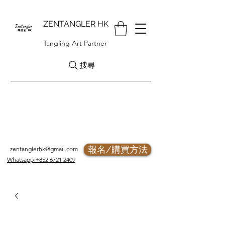
ZENTANGLER HK
Tangling Art Partner
搜尋
報名/購買方法
zentanglerhk@gmail.com
Whatsapp +852 6721 2409