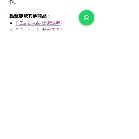
作。
點擊瀏覽其他商品：
〖
Zentangle 學習課程
〗
〖Zentangle 創作工具〗
〖Zentangle® 官方素材〗
〖更多
精選素材及創作套裝
〗
🔮其他禪繞課程或購買商品，歡迎查看
www.zentanglerhk.com/shop
🔮訂購商品金額滿$300-或報名課程同
時購買商品 ，即享順豐包郵優惠。
🔮訂單下單及付款後3-5個工作天以順
豐快遞附運(可選住宅/工商地址，順豐
自提點或順便智能櫃取件)。
🔮企業團體洽商包班合作，可利用
www.zentanglerhk.com/tailormadeclas
s
🔮代訂產品或其他查詢，歡迎以電郵或
WhatsApp溝通。