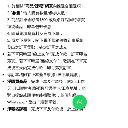
1. 於相關
"商品/課程"網頁
內揀選合適選項；
2.
"數量"
輸入購買數量/參加人數；
3. 商品訂單金額滿$300-或報名課程同時購買
禪繞產品，即享包郵優惠。
4. 隨系統填寫資料及完成下單；
5. 成功下單後，閣下電子郵箱將收到由系統
發出之訂單電郵，確定訂單之成立
若下單同時選"線上支付"完成付款，訂單即當
落實。若下單時選"離線支付"，敬請在下單完
成後三天內完成付款，即可落實訂單。
每訂單均附有正本蓋章收據 (按下單資訊)。
淨購買商品
：完成下單及付款後，約3-5工作
天，以順豐快遞附運(可選住宅/工商地址，順
豐自提點或順便智能櫃取件)，並個別經
Whatsapp* 發出「順豐單號」
淨報名課程
：完成下單及付款後，於上課前2-
3天前，將個別經 Whatsapp* 發出「課前通
知」告知上課詳情。