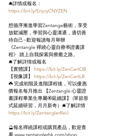
🛎️詳情或報名：
https://bit.ly/EnjoyCNYZEN
想循序漸進學習Zentange藝術，享受
放鬆減壓，學習與心靈溝通，適切善
待自己~歡迎報讀每月舉辦
《Zentangle 禪繞心靈自療🏵️證書課
程》 踏上自我探索與療癒之路。
🛎️了解詳情或報名
【實體課】 
https://bit.ly/ZenCertOB
【視像課】 
https://bit.ly/ZenCertLB
☘️ 完成初階及進階課程後，可以優惠
價報名每月推出 【Zentangle 心靈證
書課程畢業生專屬🏵️延續課】 (單節形
式延續研習，月月新奇）🛎了解詳情 
https://bit.ly/ZentanglerReU
🔮報名禪繞課程或購買產品，歡迎查
看 www.zentanglerhk.com/shop 