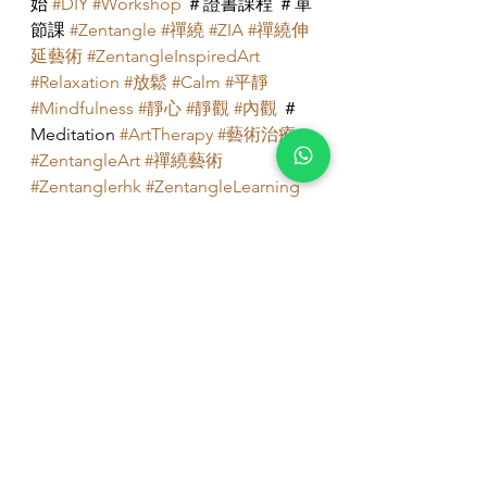
始 
#DIY
#Workshop
 ＃證書課程 ＃單
節課 
#Zentangle
#禪繞
#ZIA
#禪繞伸
延藝術
#ZentangleInspiredArt
#Relaxation
#放鬆
#Calm
#平靜
#Mindfulness
#靜心
#靜觀
#內觀
 ＃
Meditation 
#ArtTherapy
#藝術治療
#ZentangleArt
#禪繞藝術
#Zentanglerhk
#ZentangleLearning
查看全部
最新文章