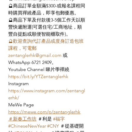
🔮商品訂單金額滿$300-或報名課程同
時購買禪繞產品，即享包郵優惠。
🔮商品下單及付款後3-5個工作天以順
豐快遞附運(可選住宅/工商地址，順
豐自提點或順便智能櫃取件)。
🔮歡迎查詢代訂產品或度身訂造包班
課程，可電郵
zentanglerhk@gmail.com
 或 
WhatsApp 6721 2409。
Youtube Channel 睇片學禪繞 
https://bit.ly/YTZentanglerhk
Instagram 
https://www.instagram.com/zentangl
erhk/
MeWe Page 
https://mewe.com/p/zentanglerhk
＃新春工作坊
 ＃利是 
#福字
#ChineseNewYear
#CNY
 ＃從基礎開