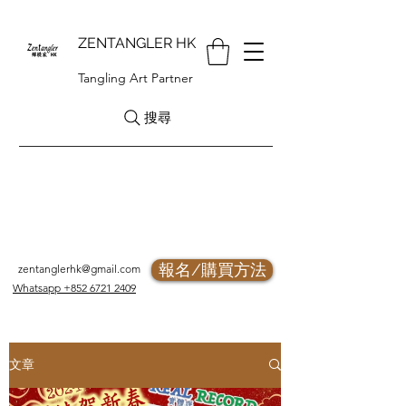
ZENTANGLER HK
Tangling Art Partner
搜尋
報名/購買方法
zentanglerhk@gmail.com
Whatsapp +852 6721 2409
文章