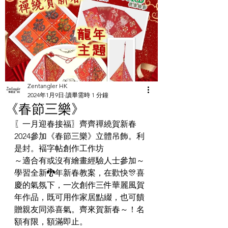
Zentangler HK
2024年1月9日
讀畢需時 1 分鐘
《春節三樂》
〖一月迎春接福〗齊齊禪繞賀新春
2024參加《春節三樂》立體吊飾。利
是封。褔字帖創作工作坊
～適合有或沒有繪畫經驗人士參加～
學習全新🐉年新春教案，在歡快🎊喜
慶的氣氛下，一次創作三件華麗風賀
年作品，既可用作家居點綴，也可饋
贈親友同添喜氣。齊來賀新春～！名
額有限，額滿即止。