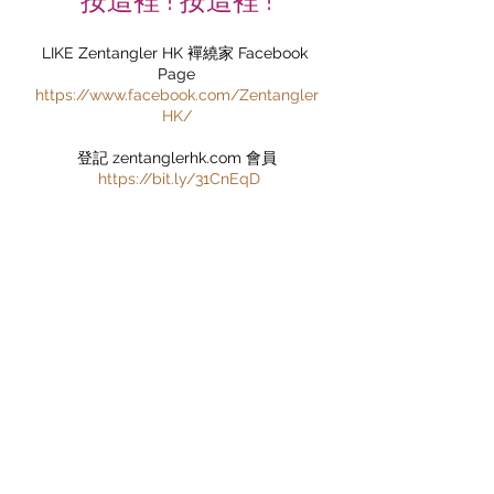
按這裡 ! 按這裡 !
LIKE Zentangler HK 襌繞家 Facebook 
Page
https://www.facebook.com/Zentangler
HK/
登記 zentanglerhk.com 會員
https://bit.ly/31CnEqD