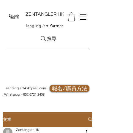
ZENTANGLER HK
Tangling Art Partner
搜尋
報名/購買方法
zentanglerhk@gmail.com
Whatsapp +852 6721 2409
文章
Zentangler HK