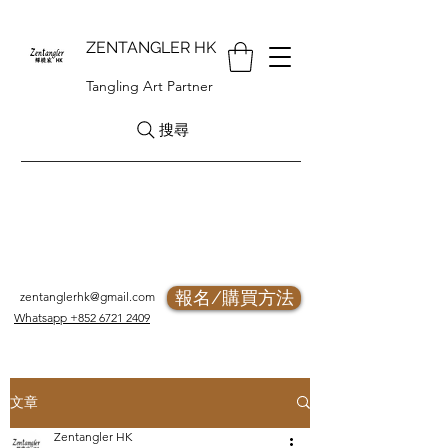
ZENTANGLER HK
Tangling Art Partner
搜尋
報名/購買方法
zentanglerhk@gmail.com
Whatsapp +852 6721 2409
文章
Zentangler HK